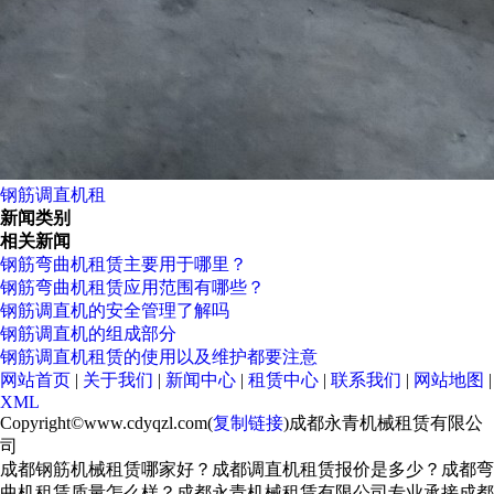
钢筋调直机租
新闻类别
相关新闻
钢筋弯曲机租赁主要用于哪里？
钢筋弯曲机租赁应用范围有哪些？
钢筋调直机的安全管理了解吗
钢筋调直机的组成部分
钢筋调直机租赁的使用以及维护都要注意
网站首页
|
关于我们
|
新闻中心
|
租赁中心
|
联系我们
|
网站地图
|
XML
Copyright©www.cdyqzl.com(
复制链接
)成都永青机械租赁有限公
司
成都钢筋机械租赁哪家好？成都调直机租赁报价是多少？成都弯
曲机租赁质量怎么样？成都永青机械租赁有限公司专业承接成都