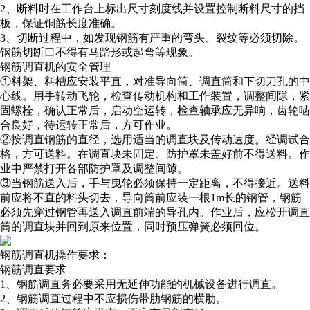
2、断料时在工作台上标出尺寸刻度线并设置控制断料尺寸的挡
板，保证铜筋长度准确。
3、切断过程中，如发现钢筋有严重的弯头、裂纹等必须切除。
钢筋切断口不得有马蹄形或起弯等现象。
钢筋调直机的安全管理
①料架、料槽应安装平直，对准导向筒、调直筒和下切刀孔的中
心线。用手转动飞轮，检查传动机构和工作装置，调整间隙，紧
固螺栓，确认正常后，启动空运转，检查轴承应无异响，齿轮啮
合良好，待运转正常后，方可作业。
②按调直钢筋的直径，选用适当的调直块及传动速度。经调试合
格，方可送料。在调直块未固定、防护罩未盖好前不得送料。作
业中严禁打开各部防护罩及调整间隙。
③当钢筋送入后，手与曳轮必须保持一定距离，不得接近。送料
前应将不直的料头切去，导向筒前应装一根1m长的钢管，钢筋
必须先穿过钢管再送入调直前端的导孔内。作业后，应松开调直
筒的调直块并回到原来位置，同时预压弹簧必须回位。
钢筋调直机操作要求：
钢筋调直要求
1、钢筋调直务必要采用无延伸功能的机械设备进行调直。
2、钢筋调直过程中不应损伤带肋钢筋的横肋。