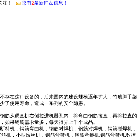
请关注！
您有
2
条新询盘信息！
不存在这种设备的，后来国内的建设规模逐年扩大，竹质脚手架
少了使用寿命，造成一系列的安全隐患。
钢筋从调直机右侧拉进机器孔内，将弯曲钢筋拉直，再将拉直的
，如果钢筋需求量多，每天得弄上千个成品。
断料机，钢筋弯曲机，钢筋对焊机，钢筋对焊机，钢筋碰焊机，
丝机，小型滚丝机，钢筋弯箍机，钢筋弯箍机,钢筋弯箍机,数控