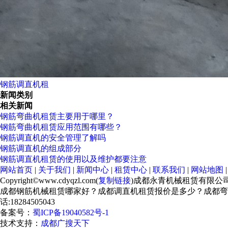
钢筋调直机租
新闻类别
相关新闻
钢筋弯曲机租赁主要用于哪里？
钢筋弯曲机租赁应用范围有哪些？
钢筋调直机的安全管理了解吗
钢筋调直机的组成部分
钢筋调直机租赁的使用以及维护都要注意
网站首页
|
关于我们
|
新闻中心
|
租赁中心
|
联系我们
|
网站地图
Copyright©www.cdyqzl.com(
复制链接
)成都永青机械租赁有限公
成都钢筋机械租赁哪家好？成都调直机租赁报价是多少？成都弯
话:18284505043
备案号：
蜀ICP备19040582号-1
技术支持：
成都广搜天下