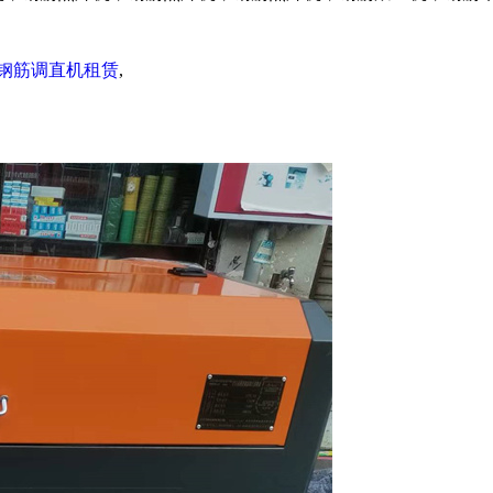
钢筋调直机租赁
,